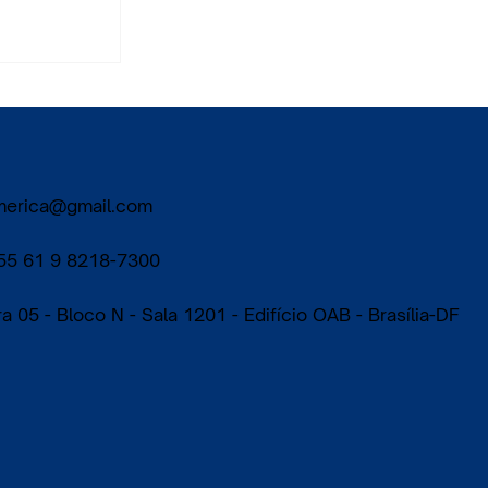
ra.
oamerica@gmail.com
55 61 9 8218-7300
05 - Bloco N - Sala 1201 - Edifício OAB - Brasília-DF