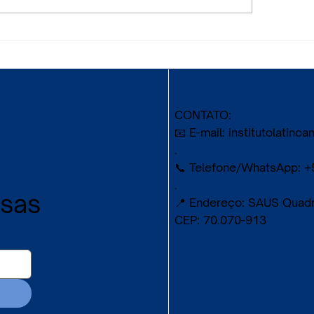
ciência, arte e cultu
CONTATO:
📧 E-mail:
institutolatin
.
📞 Telefone/WhatsApp: +
.
ssas
📍 Endereço: SAUS Quadra 
CEP: 70.070-913