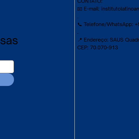
CONTATO:
📧 E-mail:
institutolatin
.
📞 Telefone/WhatsApp: +
.
ssas
📍 Endereço: SAUS Quadra 
CEP: 70.070-913