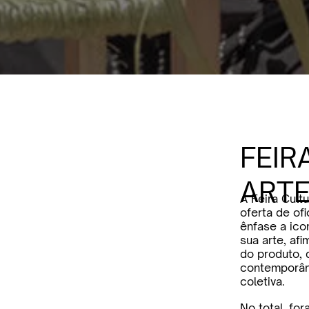
FEIR
ART
A Feira Cult
oferta de of
ênfase a ico
sua arte, afi
do produto,
contemporâne
coletiva.
No total, fo