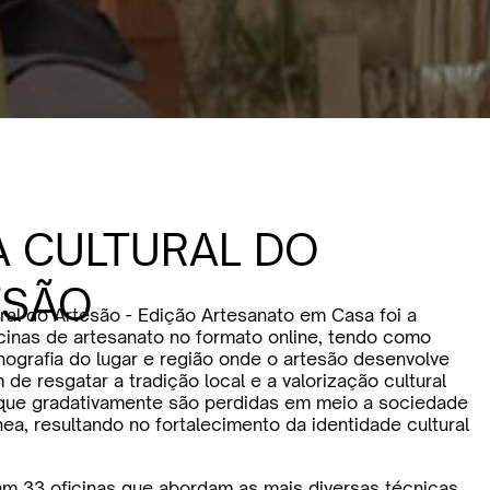
A CULTURAL DO
ESÃO
ural do Artesão - Edição Artesanato em Casa foi a
icinas de artesanato no formato online, tendo como
nografia do lugar e região onde o artesão desenvolve
m de resgatar a tradição local e a valorização cultural
 que gradativamente são perdidas em meio a sociedade
a, resultando no fortalecimento da identidade cultural
ram 33 oficinas que abordam as mais diversas técnicas